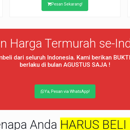
Pesan Sekarang!
n Harga Termurah se-Ind
eli dari seluruh Indonesia. Kami berikan BUKT
berlaku di bulan AGUSTUS SAJA !
Ya, Pesan via WhatsApp!
enapa Anda
HARUS BELI