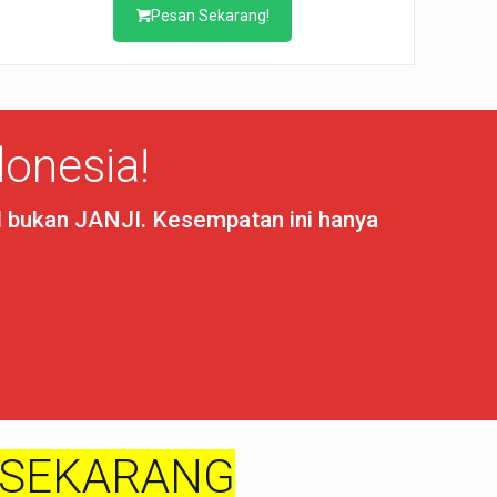
Pesan Sekarang!
onesia!
I bukan JANJI. Kesempatan ini hanya
 SEKARANG