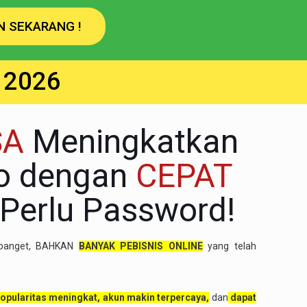
SA
Meningkatkan
eo dengan
CEPAT
Perlu Password!
a banget, BAHKAN
BANYAK PEBISNIS ONLINE
yang telah
opularitas meningkat, akun makin terpercaya,
dan
dapat