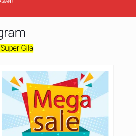
GIAN !
agram
Super Gila