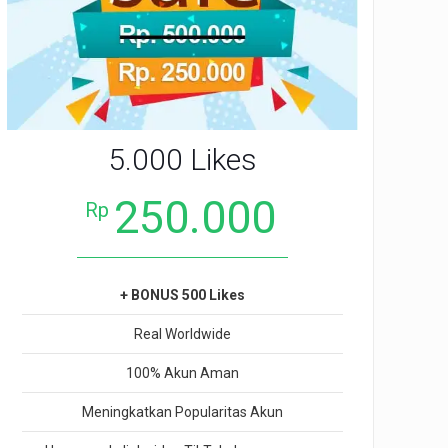
5.000 Likes
250.000
Rp
+ BONUS 500 Likes
Real Worldwide
100% Akun Aman
Meningkatkan Popularitas Akun