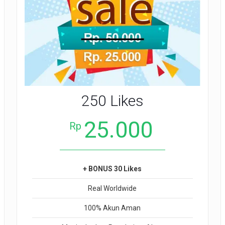
250 Likes
25.000
Rp
+ BONUS 30 Likes
Real Worldwide
100% Akun Aman