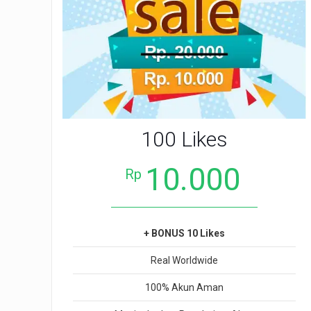
100 Likes
10.000
Rp
+ BONUS 10 Likes
Real Worldwide
100% Akun Aman