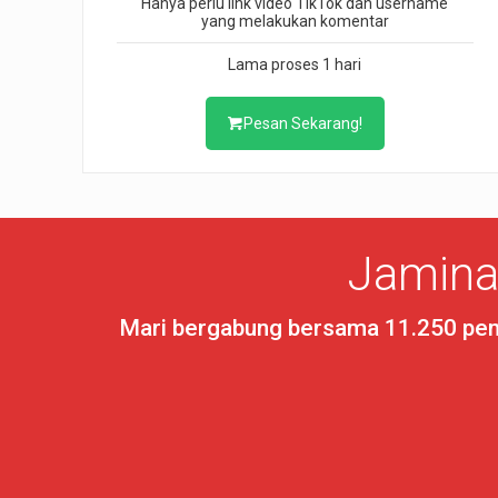
Hanya perlu link video TikTok dan username
yang melakukan komentar
Lama proses 1 hari
Pesan Sekarang!
Jamina
Mari bergabung bersama 11.250 pemb