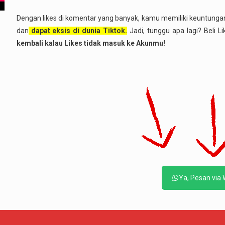
Dengan likes di komentar yang banyak, kamu memiliki keuntungan
dan
dapat eksis di dunia Tiktok.
Jadi, tunggu apa lagi? Beli 
kembali kalau Likes tidak masuk ke Akunmu!
Ya, Pesan via