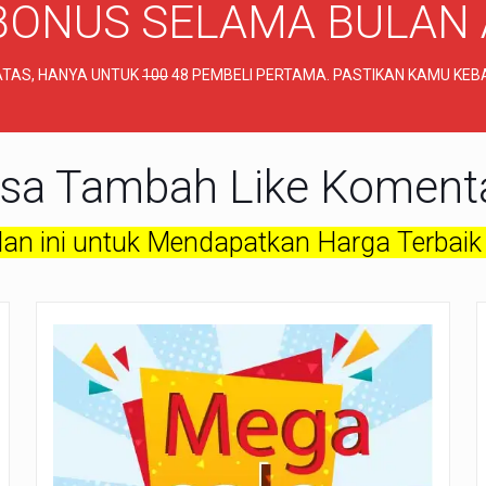
 BONUS SELAMA BULAN 
TAS, HANYA UNTUK
100
48 PEMBELI PERTAMA. PASTIKAN KAMU KEBA
sa Tambah Like Komenta
an ini untuk Mendapatkan Harga Terbaik 