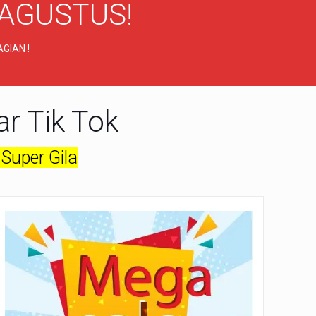
AGUSTUS!
GIAN !
r Tik Tok
Super Gila