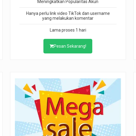
Meningkatkan Popularitas Akun
Hanya perlu link video TikTok dan username
yang melakukan komentar
Lama proses 1 hari
Pesan Sekarang!