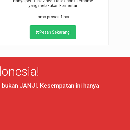
Hanya perlu link video TikTok dan username
yang melakukan komentar
Lama proses 1 hari
Pesan Sekarang!
onesia!
I bukan JANJI. Kesempatan ini hanya