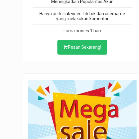
Meningkatkan Popularitas Akun
Hanya perlu link video TikTok dan username
yang melakukan komentar
Lama proses 1 hari
Pesan Sekarang!