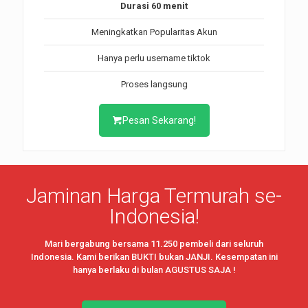
Durasi 60 menit
Meningkatkan Popularitas Akun
Hanya perlu username tiktok
Proses langsung
Pesan Sekarang!
Jaminan Harga Termurah se-
Indonesia!
Mari bergabung bersama 11.250 pembeli dari seluruh
Indonesia. Kami berikan BUKTI bukan JANJI. Kesempatan ini
hanya berlaku di bulan AGUSTUS SAJA !