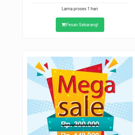
Lama proses 1 hari
Pesan Sekarang!