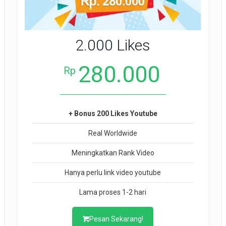
2.000 Likes
280.000
Rp
+ Bonus 200 Likes Youtube
Real Worldwide
Meningkatkan Rank Video
Hanya perlu link video youtube
Lama proses 1-2 hari
Pesan Sekarang!