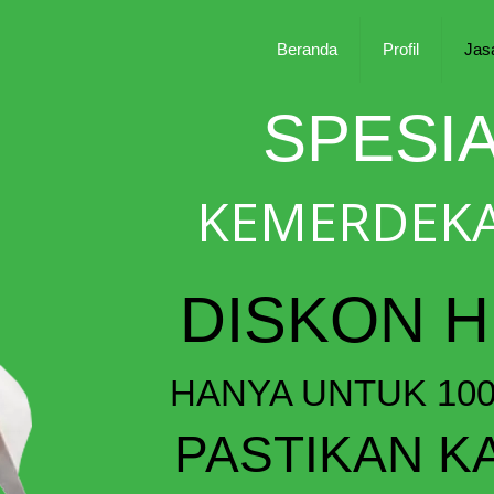
Beranda
Profil
Jas