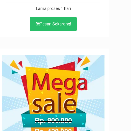
Lama proses 1 hari
Pesan Sekarang!