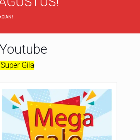
AGUSTUS!
GIAN !
 Youtube
Super Gila