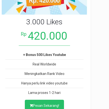
3.000 Likes
420.000
Rp
+ Bonus 500 Likes Youtube
Real Worldwide
Meningkatkan Rank Video
Hanya perlu link video youtube
Lama proses 1-2 hari
Pesan Sekarang!