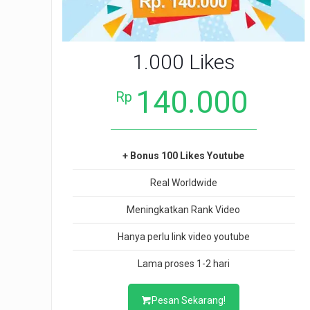
1.000 Likes
140.000
Rp
+ Bonus 100 Likes Youtube
Real Worldwide
Meningkatkan Rank Video
Hanya perlu link video youtube
Lama proses 1-2 hari
Pesan Sekarang!