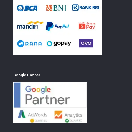
Google Partner