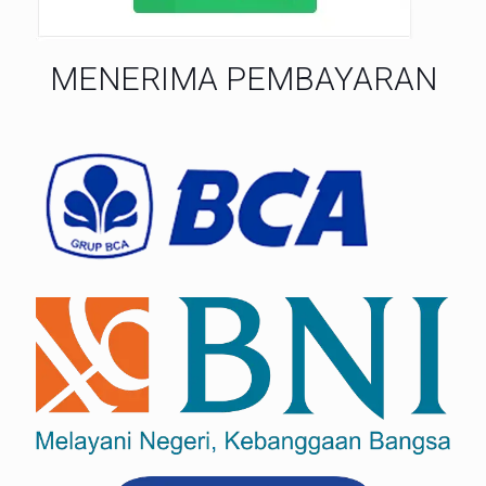
MENERIMA PEMBAYARAN