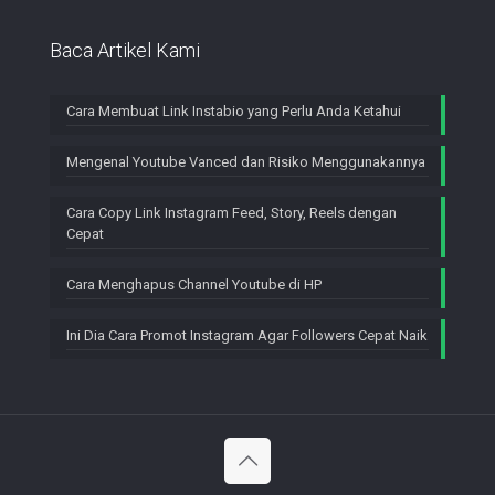
Baca Artikel Kami
Cara Membuat Link Instabio yang Perlu Anda Ketahui
Mengenal Youtube Vanced dan Risiko Menggunakannya
Cara Copy Link Instagram Feed, Story, Reels dengan
Cepat
Cara Menghapus Channel Youtube di HP
Ini Dia Cara Promot Instagram Agar Followers Cepat Naik