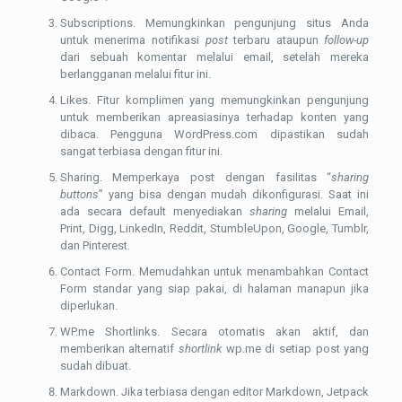
Subscriptions. Memungkinkan pengunjung situs Anda
untuk menerima notifikasi
post
terbaru ataupun
follow-up
dari sebuah komentar melalui email, setelah mereka
berlangganan melalui fitur ini.
Likes. Fitur komplimen yang memungkinkan pengunjung
untuk memberikan apreasiasinya terhadap konten yang
dibaca. Pengguna WordPress.com dipastikan sudah
sangat terbiasa dengan fitur ini.
Sharing. Memperkaya post dengan fasilitas “
sharing
buttons
” yang bisa dengan mudah dikonfigurasi. Saat ini
ada secara default menyediakan
sharing
melalui Email,
Print, Digg, LinkedIn, Reddit, StumbleUpon, Google, Tumblr,
dan Pinterest.
Contact Form. Memudahkan untuk menambahkan Contact
Form standar yang siap pakai, di halaman manapun jika
diperlukan.
WP.me Shortlinks. Secara otomatis akan aktif, dan
memberikan alternatif
shortlink
wp.me di setiap post yang
sudah dibuat.
Markdown. Jika terbiasa dengan editor Markdown, Jetpack