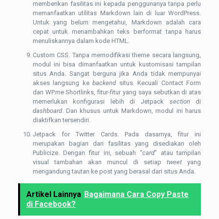
memberikan fasilitas ini kepada penggunanya tanpa perlu
memanfaatkan utilitas Markdown lain di luar WordPress.
Untuk yang belum mengetahui, Markdown adalah cara
cepat untuk menambahkan teks berformat tanpa harus
menuliskannya dalam kode HTML.
Custom CSS. Tanpa memodifikasi theme secara langsung,
modul ini bisa dimanfaatkan untuk kustomisasi tampilan
situs Anda. Sangat berguna jika Anda tidak mempunyai
akses langsung ke
backend
situs. Kecuali Contact Form
dan WP.me Shortlinks, fitur-fitur yang saya sebutkan di atas
memerlukan konfigurasi lebih di Jetpack
section
di
dashboard
. Dan khusus untuk Markdown, modul ini harus
diaktifkan tersendiri.
Jetpack for Twitter Cards. Pada dasarnya, fitur ini
merupakan bagian dari fasilitas yang disediakan oleh
Publicize. Dengan fitur ini, sebuah “
card
” atau tampilan
visual tambahan akan muncul di setiap
tweet
yang
mengandung tautan ke post yang berasal dari situs Anda.
Artikel Lainnya
Bagaimana Cara Copy Paste
di Facebook?