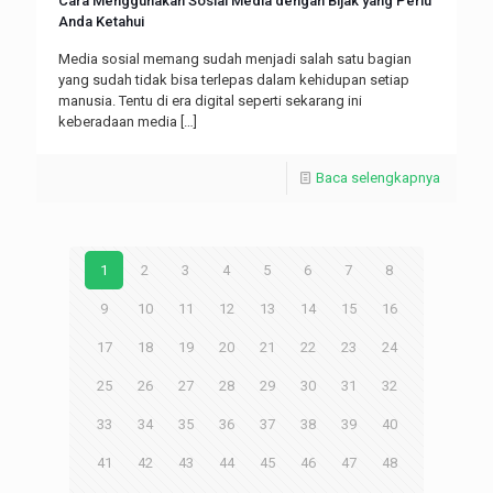
Cara Menggunakan Sosial Media dengan Bijak yang Perlu
Anda Ketahui
Media sosial memang sudah menjadi salah satu bagian
yang sudah tidak bisa terlepas dalam kehidupan setiap
manusia. Tentu di era digital seperti sekarang ini
keberadaan media
[…]
Baca selengkapnya
1
2
3
4
5
6
7
8
9
10
11
12
13
14
15
16
17
18
19
20
21
22
23
24
25
26
27
28
29
30
31
32
33
34
35
36
37
38
39
40
41
42
43
44
45
46
47
48