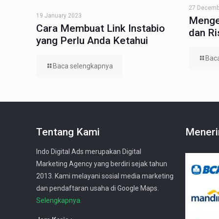
27 Decemb
19 January 2023
Menge
Cara Membuat Link Instabio
dan R
yang Perlu Anda Ketahui
Bac
Baca selengkapnya
Tentang Kami
Meneri
Indo Digital Ads merupakan Digital
Marketing Agency yang berdiri sejak tahun
2013. Kami melayani sosial media marketing
dan pendaftaran usaha di Google Maps.
Selengkapnya.