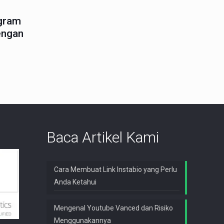
agram
engan
Baca Artikel Kami
Cara Membuat Link Instabio yang Perlu
Anda Ketahui
Mengenal Youtube Vanced dan Risiko
Menggunakannya