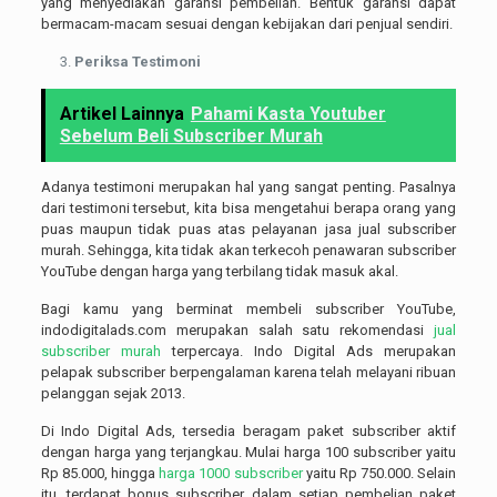
yang menyediakan garansi pembelian. Bentuk garansi dapat
bermacam-macam sesuai dengan kebijakan dari penjual sendiri.
Periksa Testimoni
Artikel Lainnya
Pahami Kasta Youtuber
Sebelum Beli Subscriber Murah
Adanya testimoni merupakan hal yang sangat penting. Pasalnya
dari testimoni tersebut, kita bisa mengetahui berapa orang yang
puas maupun tidak puas atas pelayanan jasa jual subscriber
murah. Sehingga, kita tidak akan terkecoh penawaran subscriber
YouTube dengan harga yang terbilang tidak masuk akal.
Bagi kamu yang berminat membeli subscriber YouTube,
indodigitalads.com merupakan salah satu rekomendasi
jual
subscriber murah
terpercaya. Indo Digital Ads merupakan
pelapak subscriber berpengalaman karena telah melayani ribuan
pelanggan sejak 2013.
Di Indo Digital Ads, tersedia beragam paket subscriber aktif
dengan harga yang terjangkau. Mulai harga 100 subscriber yaitu
Rp 85.000, hingga
harga 1000 subscriber
yaitu Rp 750.000. Selain
itu, terdapat bonus subscriber dalam setiap pembelian paket