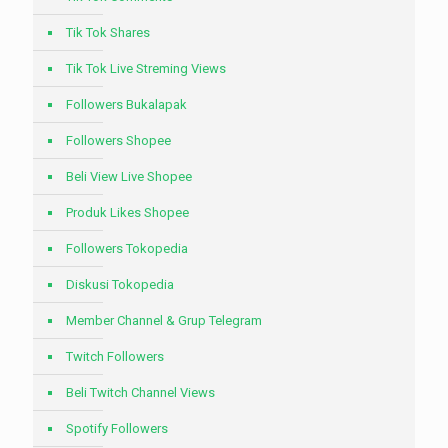
Tik Tok Shares
Tik Tok Live Streming Views
Followers Bukalapak
Followers Shopee
Beli View Live Shopee
Produk Likes Shopee
Followers Tokopedia
Diskusi Tokopedia
Member Channel & Grup Telegram
Twitch Followers
Beli Twitch Channel Views
Spotify Followers