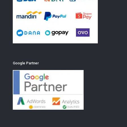
Google Partner