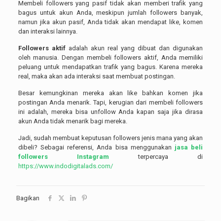
Membeli followers yang pasif tidak akan memberi trafik yang
bagus untuk akun Anda, meskipun jumlah followers banyak,
namun jika akun pasif, Anda tidak akan mendapat like, komen
dan interaksi lainnya.
Followers aktif
adalah akun real yang dibuat dan digunakan
oleh manusia. Dengan membeli followers aktif, Anda memiliki
peluang untuk mendapatkan trafik yang bagus. Karena mereka
real, maka akan ada interaksi saat membuat postingan.
Besar kemungkinan mereka akan like bahkan komen jika
postingan Anda menarik. Tapi, kerugian dari membeli followers
ini adalah, mereka bisa unfollow Anda kapan saja jika dirasa
akun Anda tidak menarik bagi mereka.
Jadi, sudah membuat keputusan followers jenis mana yang akan
dibeli? Sebagai referensi, Anda bisa menggunakan
jasa beli
followers Instagram
terpercaya di
https://www.indodigitalads.com/
Bagikan