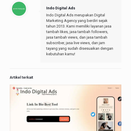
Indo Digital Ads
Indo Digital Ads merupakan Digital
Marketing Agency yang berdiri sejak
tahun 2013. Kami memiliki layanan jasa
tambah likes, jasa tambah followers,
jasa tambah views, dan jasa tambah
subscriber, jasa live views, dan jam
tayang yang sudah disesuaikan dengan
kebutuhan kamu!
Artikel terkait