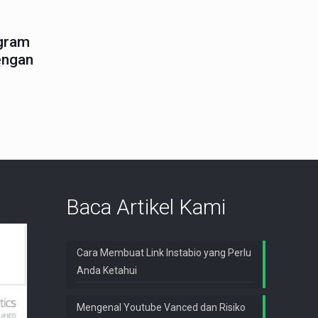
agram
engan
Baca Artikel Kami
Cara Membuat Link Instabio yang Perlu
Anda Ketahui
Mengenal Youtube Vanced dan Risiko