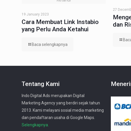
27 Decemb
19 January 2023
Menge
Cara Membuat Link Instabio
dan R
yang Perlu Anda Ketahui
Bac
Baca selengkapnya
Tentang Kami
Meneri
Indo Digital Ads merupakan Digital
Marketing Agency yang berdiri sejak tahun
2013. Kami melayani sosial media marketing
dan pendaftaran usaha di Google Maps.
Selengkapnya.