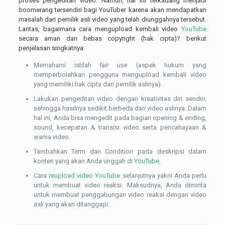
proses pengeditan video. Namun, hal ini terkadang menjadi
boomerang tersendiri bagi YouTuber karena akan mendapatkan
masalah dari pemilik asli video yang telah diunggahnya tersebut.
Lantas, bagaimana cara mengupload kembali video
YouTube
secara aman dan bebas copyright (hak cipta)? berikut
penjelasan singkatnya:
Memahami istilah
fair use
(aspek hukum yang
memperbolehkan pengguna mengupload kembali video
yang memiliki hak cipta dari pemilik aslinya).
Lakukan pengeditan video dengan kreativitas diri sendiri,
sehingga hasilnya sedikit berbeda dari video aslinya. Dalam
hal ini, Anda bisa mengedit pada bagian opening & ending,
sound, kecepatan & transisi video serta pencahayaan &
warna video.
Tambahkan Term dan Condition pada deskripsi dalam
konten yang akan Anda unggah di
YouTube
.
Cara
reupload video YouTube
selanjutnya yakni Anda perlu
untuk membuat video reaksi. Maksudnya, Anda diminta
untuk membuat penggabungan video reaksi dengan video
asli yang akan ditanggapi.