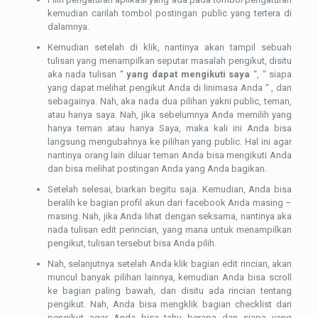
kemudian carilah tombol postingan public yang tertera di
dalamnya.
Kemudian setelah di klik, nantinya akan tampil sebuah
tulisan yang menampilkan seputar masalah pengikut, disitu
aka nada tulisan “
yang dapat mengikuti saya
“, “ siapa
yang dapat melihat pengikut Anda di linimasa Anda “ , dan
sebagainya. Nah, aka nada dua pilihan yakni public, teman,
atau hanya saya. Nah, jika sebelumnya Anda memilih yang
hanya teman atau hanya Saya, maka kali ini Anda bisa
langsung mengubahnya ke pilihan yang public. Hal ini agar
nantinya orang lain diluar teman Anda bisa mengikuti Anda
dan bisa melihat postingan Anda yang Anda bagikan.
Setelah selesai, biarkan begitu saja. Kemudian, Anda bisa
beralih ke bagian profil akun dari facebook Anda masing –
masing. Nah, jika Anda lihat dengan seksama, nantinya aka
nada tulisan edit perincian, yang mana untuk menampilkan
pengikut, tulisan tersebut bisa Anda pilih.
Nah, selanjutnya setelah Anda klik bagian edit rincian, akan
muncul banyak pilihan lainnya, kemudian Anda bisa scroll
ke bagian paling bawah, dan disitu ada rincian tentang
pengikut. Nah, Anda bisa mengklik bagian checklist dari
pengikut agar Anda bisa tahu berapa dan siapa yang