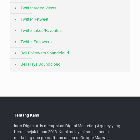
Twitter Video Views
Twitter Retweet
Twitter Likes/Favorites
Twitter Followers
Beli Followers Soundcloud
Beli Plays Soundcloud
Tentang Kami
Indo Digital Ads merupakan Digital Marketing Agency yang
berdiri sejak tahun 2013. Kami melayani sosial media
marketing dan pendaftaran usaha di Google Maps.