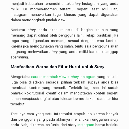
menjadi kebutuhan tersendiri untuk
story
Instagram yang anda
miliki. Di momen-momen tertentu, seperti saat Idul Fitri,
Instagram menawarkan tagar khusus yang dapat digunakan
dalam mendongkrak jumlah view.
Nantinya
story
anda akan muncul di bagian khusus yang
memang dapat dilihat oleh pengguna lain. Tetapi pastikan jika
tagar yang digunakan memang sesuai dengan tema konten.
Karena jika menggunakan yang salah, tentu saja pengguna akan
langsung melewatkan
story
yang anda miliki karena dianggap
spamming
.
Manfaatkan Warna dan Fitur Huruf untuk
Story
Mengetahui
cara menambah viewer
story
Instagram
yang satu ini
juga bisa dijadikan sebagai pilihan terbaik supaya anda bisa
membuat konten yang menarik. Terlebih lagi saat ini sudah
banyak kok tutorial kreatif dalam menciptakan konten seperti
laman
scrapbook
digital atau lukisan bermodalkan dari fitur-fitur
tersebut.
Tentunya cara yang satu ini terbukti ampuh lho karena banyak
dari pengguna yang pada akhirnya menantikan unggahan
story
anda. Nah, dikarenakan ‘usia’ dari story
Instagram
hanya berlaku