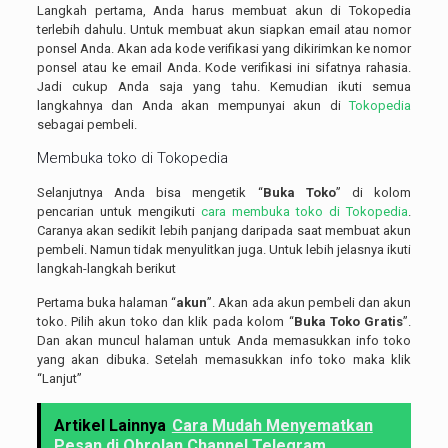
Langkah pertama, Anda harus membuat akun di Tokopedia
terlebih dahulu. Untuk membuat akun siapkan email atau nomor
ponsel Anda. Akan ada kode verifikasi yang dikirimkan ke nomor
ponsel atau ke email Anda. Kode verifikasi ini sifatnya rahasia.
Jadi cukup Anda saja yang tahu. Kemudian ikuti semua
langkahnya dan Anda akan mempunyai akun di
Tokopedia
sebagai pembeli.
Membuka toko di Tokopedia
Selanjutnya Anda bisa mengetik “
Buka Toko
” di kolom
pencarian untuk mengikuti
cara membuka toko di Tokopedia
.
Caranya akan sedikit lebih panjang daripada saat membuat akun
pembeli. Namun tidak menyulitkan juga. Untuk lebih jelasnya ikuti
langkah-langkah berikut
Pertama buka halaman “
akun
”. Akan ada akun pembeli dan akun
toko. Pilih akun toko dan klik pada kolom “
Buka Toko Gratis
”.
Dan akan muncul halaman untuk Anda memasukkan info toko
yang akan dibuka. Setelah memasukkan info toko maka klik
“Lanjut”
Artikel Lainnya
Cara Mudah Menyematkan
Pesan di Obrolan Channel Telegram