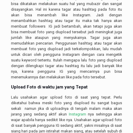
bisa dikatakan melakukan suatu hal yang mubazir dan sangat
disayangkan. Hal ini karena tagar atau hashtag pada foto itu
akan bisa menambah like Instagram. Jadi dengan
menambahkan hashtag atau tagar itu maka tak hanya akan
membuat followers IG jadi bertambah, akan tetapi juga akan
bisa membuat foto yang diupload tersebut jadi meningkat juga
jumlah like ataupun yang menyukainya. Tagar juga akan
memudahkan pencarian. Penggunaan hashtag atau tagar akan
membuat foto yang diupload jadi terkelompokkan, lalu mudah
untuk dicari oleh pengguna Instagram dengan cara mengetik
suatu keyword tertentu. Itulah mengapa lalu foto yang diupload
dengan dilengkapi tagar atau hashtag itu lalu jadi banyak like
nya, karena pengguna IG yang mencarinya pun bisa
menemukannya dan melakukan like pada foto tersebut.
Upload Foto di waktu jam yang Tepat
Lalu usahakan agar upload foto di saat yang tepat. Perlu
diketahui bahwa meski foto yang diupload itu sangat bagus
sekali namun jika di uploadnya di tengah malam maka akan
jarang yang sedang aktif akun
Instagram
nya sehingga akan
wajar apabila hanya sedikit like nya. Usahakan agar upload foto
di saat banyak pengguna IG sedang aktif, yakni misalnya di saat
siang hari pada jam istirahat makan siang, atau setelah subuh di