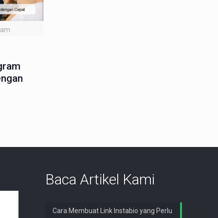
gram
agram
engan
Baca Artikel Kami
Cara Membuat Link Instabio yang Perlu