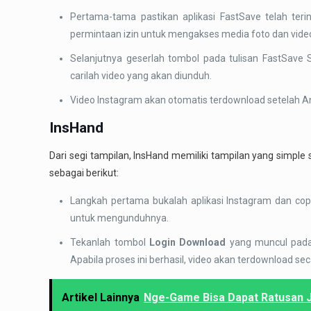
Pertama-tama pastikan aplikasi FastSave telah teri
permintaan izin untuk mengakses media foto dan video
Selanjutnya geserlah tombol pada tulisan FastSave Se
carilah video yang akan diunduh.
Video Instagram akan otomatis terdownload setelah An
InsHand
Dari segi tampilan, InsHand memiliki tampilan yang simpl
sebagai berikut:
Langkah pertama bukalah aplikasi Instagram dan copy
untuk mengunduhnya.
Tekanlah tombol
Login Download
yang muncul pada
Apabila proses ini berhasil, video akan terdownload se
Artikel Lainnya
Nge-Game Bisa Dapat Ratusan J