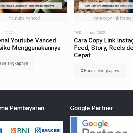
Youtube Vanced
cara copy link insta
er 2022
19 December 2022
nal Youtube Vanced
Cara Copy Link Inst
isiko Menggunakannya
Feed, Story, Reels d
Cepat
a selengkapnya
Baca selengkapnya
ma Pembayaran
Google Partner