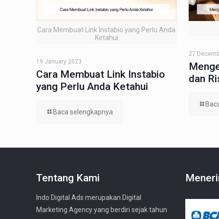
Cara Membuat Link Instabio yang Perlu Anda
Ketahui
27 Decemb
19 January 2023
Menge
Cara Membuat Link Instabio
dan R
yang Perlu Anda Ketahui
Bac
Baca selengkapnya
Tentang Kami
Meneri
Indo Digital Ads merupakan Digital
Marketing Agency yang berdiri sejak tahun