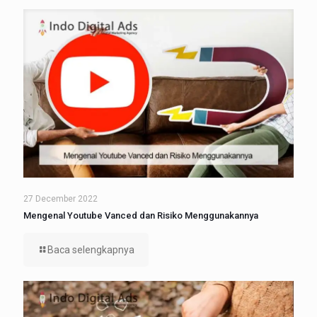
27 December 2022
Mengenal Youtube Vanced dan Risiko Menggunakannya
Baca selengkapnya