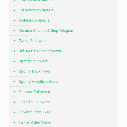
Followers Tokopedia
Diskusi Tokopedia
Member Channel & Grup Telegram
Twitch Followers
Beli Twitch Channel Views
Spotify Followers
Spotify Track Plays
Spotify Monthly Listener
Pinterest Followers
LinkedIn Followers
LinkedIn Post Likes
Twitter Video Views