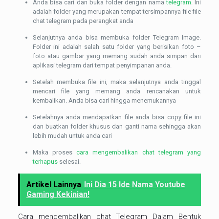
Anda bisa cari dan buka folder dengan nama
telegram
. Ini
adalah folder yang merupakan tempat tersimpannya file file
chat telegram pada perangkat anda
Selanjutnya anda bisa membuka folder Telegram Image.
Folder ini adalah salah satu folder yang berisikan foto –
foto atau gambar yang memang sudah anda simpan dari
aplikasi telegram dari tempat penyimpanan anda.
Setelah membuka file ini, maka selanjutnya anda tinggal
mencari file yang memang anda rencanakan untuk
kembalikan. Anda bisa cari hingga menemukannya
Setelahnya anda mendapatkan file anda bisa copy file ini
dan buatkan folder khusus dan ganti nama sehingga akan
lebih mudah untuk anda cari
Maka proses
cara mengembalikan chat telegram yang
terhapus
selesai.
Artikel Lainnya
Ini Dia 15 Ide Nama Youtube
Gaming Kekinian!
Cara mengembalikan chat
Telegram
Dalam Bentuk