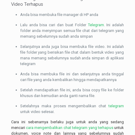
Video Terhapus
Anda bisa membuka file manager di HP anda
Lalu anda bisa cari dan buat Folder
Telegram
. Ini adalah
folder anda menyimpan semua file chat dari telegram yang
memang sebelumnya sudah anda simpan
Selanjutnya anda juga bisa membuka file video. Ini adalah
file folder yang berisikan file chat dalam bentuk video yang
mana memang sebelumnya sudah anda simpan di aplikasi
telegram
Anda bisa membuka file ini dan selanjutnya anda tinggal
cari file yang anda kembalikan hingga mendapatkannya
Setelah mendapatkan file ini, anda bisa copy file ke folder
khusus dan kemudian anda ganti nama file.
Setelahnya maka proses mengembalikan chat
telegram
untuk video selesai.
Cara ini sebenarnya berlaku juga untuk anda yang sedang
mencari
cara mengembalikan chat telegram yang terhapus
untuk
dokumen, voice note dan lainnya yang sebelumnya sudah