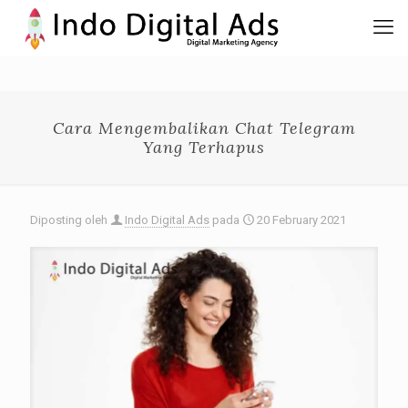
Cara Mengembalikan Chat Telegram
Yang Terhapus
Diposting oleh
Indo Digital Ads
pada
20 February 2021