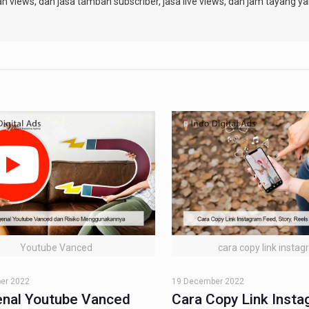
ah views, dan jasa tambah subscriber, jasa live views, dan jam tayang y
Youtube Vanced
cara copy link insta
er 2022
19 December 2022
nal Youtube Vanced
Cara Copy Link Inst