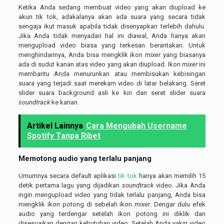
Ketika Anda sedang membuat video yang akan diupload ke
akun tik tok, adakalanya akan ada suara yang secara tidak
sengaja ikut masuk apabila tidak disenyapkan terlebih dahulu.
Jika Anda tidak menyadari hal ini diawal, Anda hanya akan
mengupload video biasa yang terkesan berantakan. Untuk
menghindarinya, Anda bisa mengklik ikon
mixer
yang biasanya
ada di sudut kanan atas video yang akan diupload. Ikon
mixer
ini
membantu Anda menurunkan atau membisukan kebisingan
suara yang terjadi saat merekam video di latar belakang. Seret
slider suara background asli ke kiri dan seret slider suara
soundtrack
ke kanan.
Artikel Lainnya
Cara Mengubah Username
Spotify Tanpa Ribet
Memotong audio yang terlalu panjang
Umumnya secara default aplikasi
tik tok
hanya akan memilih 15
detik pertama lagu yang dijadikan
soundtrack
video. Jika Anda
ingin mengupload video yang tidak terlalu panjang, Anda bisa
mengklik ikon potong di sebelah ikon
mixer
. Dengar dulu efek
audio yang terdengar setelah ikon potong ini diklik dan
disesuaikan dengan kebutuhan video. Setelah Anda yakin video