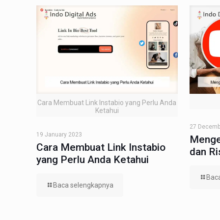
Cara Membuat Link Instabio yang Perlu Anda
Ketahui
27 Decemb
19 January 2023
Menge
Cara Membuat Link Instabio
dan R
yang Perlu Anda Ketahui
Bac
Baca selengkapnya