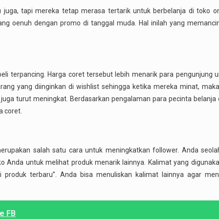
 juga, tapi mereka tetap merasa tertarik untuk berbelanja di toko on
ang oenuh dengan promo di tanggal muda. Hal inilah yang memanci
li terpancing. Harga coret tersebut lebih menarik para pengunjung u
ang yang diinginkan di wishlist sehingga ketika mereka minat, ma
 juga turut meningkat. Berdasarkan pengalaman para pecinta belanja 
 coret.
 merupakan salah satu cara untuk meningkatkan follower. Anda seo
ko Anda untuk melihat produk menarik lainnya. Kalimat yang digunak
produk terbaru”. Anda bisa menuliskan kalimat lainnya agar mena
ke FB