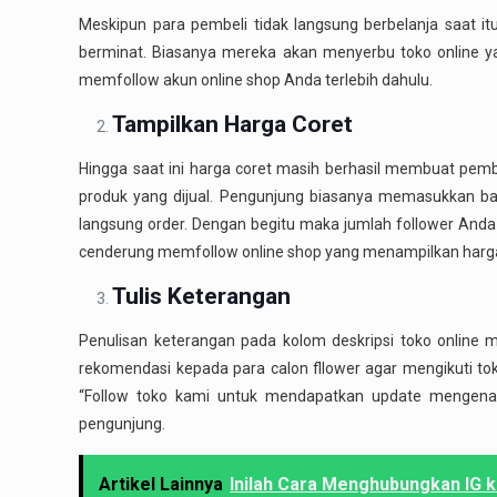
Meskipun para pembeli tidak langsung berbelanja saat itu
berminat. Biasanya mereka akan menyerbu toko online y
memfollow akun online shop Anda terlebih dahulu.
Tampilkan Harga Coret
Hingga saat ini harga coret masih berhasil membuat pembe
produk yang dijual. Pengunjung biasanya memasukkan bar
langsung order. Dengan begitu maka jumlah follower Anda
cenderung memfollow online shop yang menampilkan harga
Tulis Keterangan
Penulisan keterangan pada kolom deskripsi toko online
rekomendasi kepada para calon fllower agar mengikuti to
“Follow toko kami untuk mendapatkan update mengenai 
pengunjung.
Artikel Lainnya
Inilah Cara Menghubungkan IG 