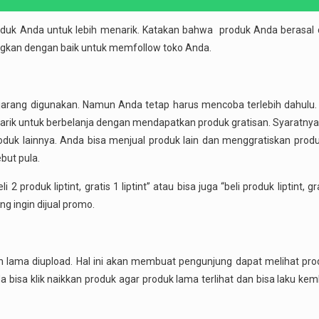
produk Anda untuk lebih menarik. Katakan bahwa produk Anda berasal
ngkan dengan baik untuk memfollow toko Anda.
jarang digunakan. Namun Anda tetap harus mencoba terlebih dahulu. 
 menarik untuk berbelanja dengan mendapatkan produk gratisan. Syaratn
uk lainnya. Anda bisa menjual produk lain dan menggratiskan produ
but pula.
produk liptint, gratis 1 liptint” atau bisa juga “beli produk liptint, gra
g ingin dijual promo.
lah lama diupload. Hal ini akan membuat pengunjung dapat melihat pro
 bisa klik naikkan produk agar produk lama terlihat dan bisa laku kem