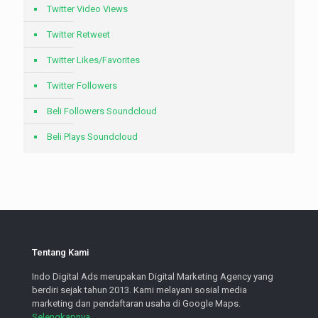
Twitter Video Views
Twitter Retweet
Twitter Likes/Favorites
Twitter Followers
Beli Followers Soundcloud
Beli Plays Soundcloud
Tentang Kami
Indo Digital Ads merupakan Digital Marketing Agency yang
berdiri sejak tahun 2013. Kami melayani sosial media
marketing dan pendaftaran usaha di Google Maps.
Selengkapnya.