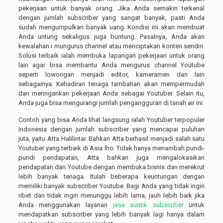
pekerjaan untuk banyak orang. Jika Anda semakin terkenal
dengan jumlah subscriber yang sangat banyak, pasti Anda
sudah mengumpulkan banyak uang. Kondisi ini akan membuat
Anda untung sekaligus juga buntung. Pasalnya, Anda akan
kewalahan i mungurus channel atau menciptakan konten sendiri.
Solusi terbaik ialah membuka lapangan pekerjaan untuk orang
lain agar bisa membantu Anda mengurus channel Youtube
seperti lowongan menjadi editor, kameramen dan lain
sebagainya. Kehadiran tenaga tambahan akan mempermudah
dan meringankan pekerjaan Anda sebagai Youtuber. Selain itu,
Anda juga bisa mengurangi jumlah pengangguran di tanah air ini.
Contoh yang bisa Anda lihat langsung ialah Youtuber terpopuler
Indonesia dengan jumlah subscriber yang mencapai puluhan
juta, yaitu Atta Halilintar. Bahkan Atta berhasil menjadi salah satu
Youtuber yang terbaik di Asia lho. Tidak hanya menambah pundi-
pundi pendapatan, Atta bahkan juga mengalokasikan
pendapatan dari Youtube dengan membuka bisnis dan merekrut
lebih banyak tenaga. Itulah beberapa keuntungan dengan
memiliki banyak subscriber Youtube. Bagi Anda yang tidak ingin
ribet dan tidak ingin menunggu lebih lama, jauh lebih baik jika
Anda menggunakan layanan
jasa suntik subscriber
untuk
mendapatkan subscriber yang lebih banyak lagi hanya dalam