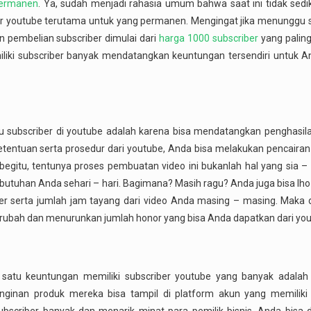
 permanen
. Ya, sudah menjadi rahasia umum bahwa saat ini tidak sedi
r youtube terutama untuk yang permanen. Mengingat jika menunggu s
n pembelian subscriber dimulai dari
harga 1000 subscriber
yang paling
iki subscriber banyak mendatangkan keuntungan tersendiri untuk A
u subscriber di youtube adalah karena bisa mendatangkan penghasil
tentuan serta prosedur dari youtube, Anda bisa melakukan pencaira
egitu, tentunya proses pembuatan video ini bukanlah hal yang sia – s
ebutuhan Anda sehari – hari. Bagimana? Masih ragu? Anda juga bisa l
ber serta jumlah jam tayang dari video Anda masing – masing. Maka d
erubah dan menurunkan jumlah honor yang bisa Anda dapatkan dari you
 satu keuntungan memiliki subscriber youtube yang banyak adala
inginan produk mereka bisa tampil di platform akun yang memiliki