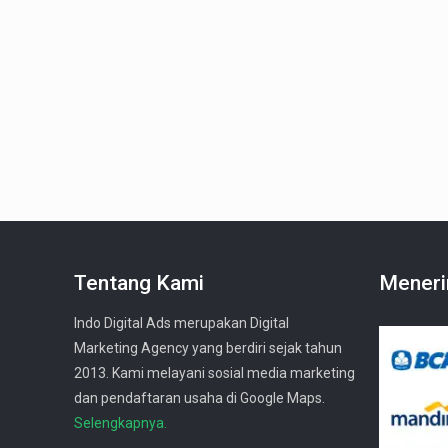
Tentang Kami
Meneri
Indo Digital Ads merupakan Digital
Marketing Agency yang berdiri sejak tahun
2013. Kami melayani sosial media marketing
dan pendaftaran usaha di Google Maps.
Selengkapnya.