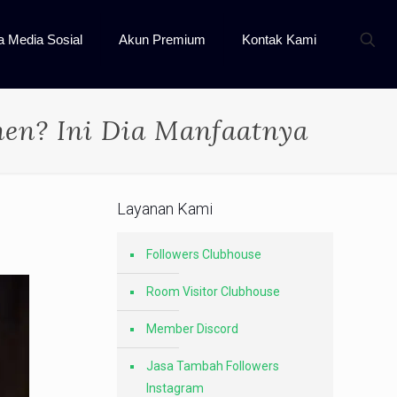
a Media Sosial
Akun Premium
Kontak Kami
nen? Ini Dia Manfaatnya
Layanan Kami
Followers Clubhouse
Room Visitor Clubhouse
Member Discord
Jasa Tambah Followers
Instagram