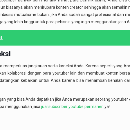
bscriber banyak dan menarik minat para pemilik bisnis, Anda bisa 
un biasanya akan menirupara konten creator sehingga akan semakin
simbiosis mutualisme bukan, jika Anda sudah sangat profesional dan m
 yang lebih tinggi untuk para pebisnis yang ingin menggunakan jasa A
if
ksi
isa memperluas jangkauan serta koneksi Anda. Karena seperti yang Anda
n kolaborasi dengan para youtuber lain dan membuat konten bersama
endatangkan kebaikan untuk Anda karena bisa menambah kenalan dan
ngan yang bisa Anda dapatkan jika Anda merupakan seorang youtuber
lupa menggunakan jasa
jual subscriber youtube permanen
ya!