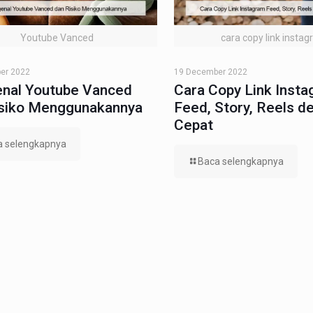
Youtube Vanced
cara copy link insta
er 2022
19 December 2022
nal Youtube Vanced
Cara Copy Link Inst
isiko Menggunakannya
Feed, Story, Reels d
Cepat
a selengkapnya
Baca selengkapnya