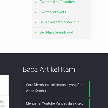
Twitter Likes/Favorites
Twitter Followers
Beli Followers Soundcloud
Beli Plays Soundcloud
Baca Artikel Kami
Cara Membuat Link Instabio yang Perlu
Anda Ketahui
Mengenal Youtube Vanced dan Risiko