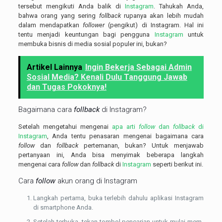
tersebut mengikuti Anda balik di
Instagram
. Tahukah Anda,
bahwa orang yang sering
follback
rupanya akan lebih mudah
dalam mendapatkan
follower
(pengikut) di Instagram. Hal ini
tentu menjadi keuntungan bagi pengguna
Instagram
untuk
membuka bisnis di media sosial populer ini, bukan?
Artikel Lainnya
Ingin Bekerja Sebagai Admin
Sosial Media? Kenali Dulu Tanggung Jawab
dan Tugas Pokoknya!
Bagaimana cara
follback
di Instagram?
Setelah mengetahui mengenai
apa arti
follow
dan
follback
di
Instagram
, Anda tentu penasaran mengenai bagaimana cara
follow
dan
follback
pertemanan, bukan? Untuk menjawab
pertanyaan ini, Anda bisa menyimak beberapa langkah
mengenai cara
follow
dan
follback
di
Instagram
seperti berikut ini.
Cara
follow
akun orang di
Instagram
Langkah pertama, buka terlebih dahulu aplikasi Instagram
di smartphone Anda.
Setelah terbuka, tekan tombol pencarian untuk mulai mem-