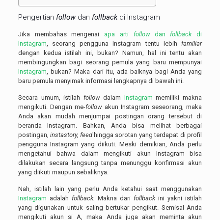
Pengertian
follow
dan
follback
di Instagram
Jika membahas mengenai
apa arti
follow
dan
follback
di
Instagram
, seorang pengguna Instagram tentu lebih
familiar
dengan kedua istilah ini, bukan? Namun, hal ini tentu akan
membingungkan bagi seorang pemula yang baru mempunyai
Instagram
, bukan? Maka dari itu, ada baiknya bagi Anda yang
baru pemula menyimak informasi lengkapnya di bawah ini.
Secara umum, istilah
follow
dalam
Instagram
memiliki makna
mengikuti. Dengan me-
follow
akun Instagram seseorang, maka
Anda akan mudah menjumpai postingan orang tersebut di
beranda Instagram. Bahkan, Anda bisa melihat berbagai
postingan,
instastory, feed
hingga sorotan yang terdapat di profil
pengguna Instagram yang diikuti. Meski demikian, Anda perlu
mengetahui bahwa dalam mengikuti akun Instagram bisa
dilakukan secara langsung tanpa menunggu konfirmasi akun
yang diikuti maupun sebaliknya.
Nah, istilah lain yang perlu Anda ketahui saat menggunakan
Instagram
adalah
follback.
Makna dari
follback
ini yakni istilah
yang digunakan untuk saling bertukar pengikut. Semisal Anda
mengikuti akun si A, maka Anda juga akan meminta akun