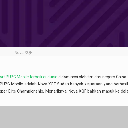
Nova XQF
ort PUBG Mobile terbaik di dunia
didominasi oleh tim dari negara China.
rt PUBG Mobile adalah Nova XQF. Sudah banyak kejuaraan yang berhas
keeper Elite Championship. Menariknya, Nova XQF bahkan masuk ke dal