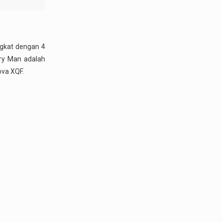
ngkat dengan 4
ry Man adalah
ova XQF.