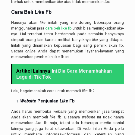
berhak untuk memberikan
like
atau tidak memberikan
like
.
Cara Beli
Like
Fb
Hausnya akan
like
inilah yang mendorong beberapa orang
menggunakan jasa
cara beli like fb
untuk bisa meningkatkan
like-
nya. Hal tersebut tentu berdampak pada semakin banyaknya
simpati orang lain karena melihat banyaknya
like
yang didapat.
Inilah yang dinamakan kepuasan bagi sang pemilik akun fb.
Secara
online
Anda dapat menemukan layanan-layanan yang
menawarkan pembelian like fb ini.
Artikel Lainnya
Ini Dia Cara Menambahkan
Lagu di Tik Tok
Lalu, bagaimanakah cara untuk membeli
like
fb?
Website
Penjualan
Like
Fb
Anda harus membuka
website
yang memberikan jasa tempat
Anda akan membeli
like
fb. Biasanya
website
ini tidak hanya
menawarkan
like
fb saja, tetapi ada beberapa media sosial
lainnya yang juga turut ditawarkan. Di web inilah Anda perlu
untuk membaca informasi-informasi dan ketentuan yang