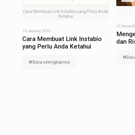
Cara Membuat Link Instabio yang Perlu Anda
Ketahui
27 Decemb
19 January 2023
Menge
Cara Membuat Link Instabio
dan R
yang Perlu Anda Ketahui
Bac
Baca selengkapnya