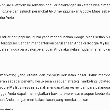
a
online
. Platform ini semakin populer belakangan ini karena bisa dim
si
online
dan seluruh perangkat GPS menggunakan Google Maps seba
aha Anda :
 1 miliar dari populasi dunia yang menggunakan Google Maps setiap bu
tal terpopuler. Dengan mendaftarkan perusahaan Anda di
Google My Bu
bal sehingga para calon pelanggan Anda akan lebih mudah menemuka
arketing yang efektif dan memiliki kekuatan besar untuk mempe
an sebagai penentu kesuksesan sebuah strategi marketing. Strategi
oogle My Business
ini adalah mendapatkan
review
dari para pelangg
ngga Anda dapat meningkatkan baik itu
awareness
maupun kredibilita
ggan Anda dengan membalas ulasan yang mereka berikan.
ine Anda