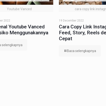
Youtube Vanced
cara copy link insta
er 2022
19 December 2022
nal Youtube Vanced
Cara Copy Link Inst
isiko Menggunakannya
Feed, Story, Reels d
Cepat
a selengkapnya
Baca selengkapnya