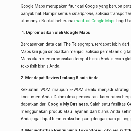
Google Maps merupakan fitur dari Google yang berupa pet
banyak hal. Hampir semua
smartphone
, aplikasi transporta
utamanya. Berikut beberapa
manfaat Google Maps
bagi Us
1. Dipromosikan oleh Google Maps
Berdasarkan data dari The Telepgraph, terdapat lebih dari
Maps kini juga dinobatkan menjadi aplikasi pemetaan digi
Maps akan mempromosikan tempat bisnis Anda secara glo
toko fisik bisnis Anda.
2. Mendapat Review tentang Bisnis Anda
Kekuatan WOM maupun E-WOM selalu menjadi strategi m
konsumen Anda. Dalam ilmu pemasaran, komunikasi berper
dapatkan dari
Google My Business
. Salah satu fasilitas
G
menggunakan produk atau layanan dari bisnis Anda sehi
Anda juga dapat berinteraksi langsung dengan para pelan
3. Meningkatkan Pengunjung Toko Store/Toko Fisik/Offl