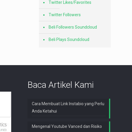
Twitter Likes/Favorites
Twitter Followers
Beli Followers Soundcloud
Beli Plays Soundcloud
Baca Artikel Kami
Cara Membuat Link Instabio yang Perlu
Anda Ketahui
Mengenal Youtube Vanced dan Risiko