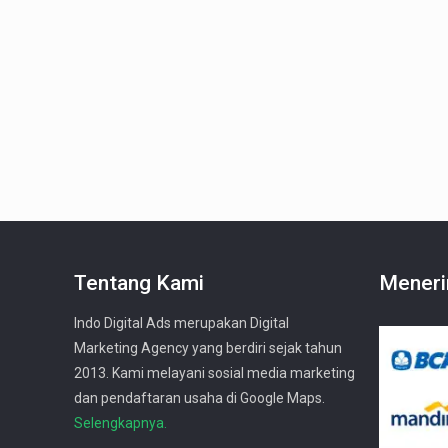
Tentang Kami
Meneri
Indo Digital Ads merupakan Digital
Marketing Agency yang berdiri sejak tahun
2013. Kami melayani sosial media marketing
dan pendaftaran usaha di Google Maps.
Selengkapnya.