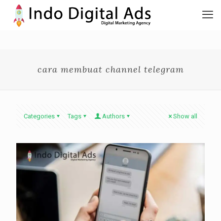
cara membuat channel telegram
Categories
Tags
Authors
Show all