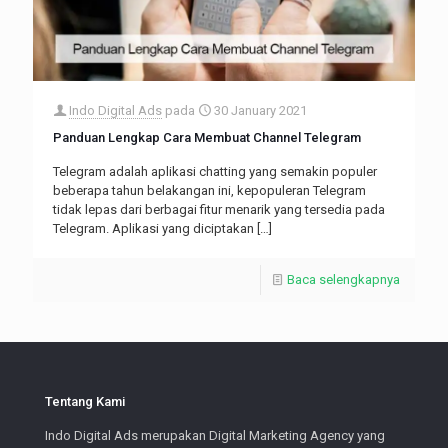
Indo Digital Ads
pada
30 January 2021
Panduan Lengkap Cara Membuat Channel Telegram
Telegram adalah aplikasi chatting yang semakin populer
beberapa tahun belakangan ini, kepopuleran Telegram
tidak lepas dari berbagai fitur menarik yang tersedia pada
Telegram. Aplikasi yang diciptakan
[…]
Baca selengkapnya
Tentang Kami
Indo Digital Ads merupakan Digital Marketing Agency yang