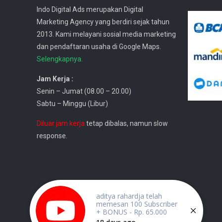
Indo Digital Ads merupakan Digital
Marketing Agency yang berdiri sejak tahun
2013. Kami melayani sosial media marketing
dan pendaftaran usaha di Google Maps.
Selengkapnya.
Jam Kerja :
Senin – Jumat (08.00 – 20.00)
Sabtu – Minggu (Libur)
Diluar jam kerja
tetap dibalas, namun slow
response.
aditya rahardja telah
memesan 100 Subscriber
+ BONUS - Rp. 65.000