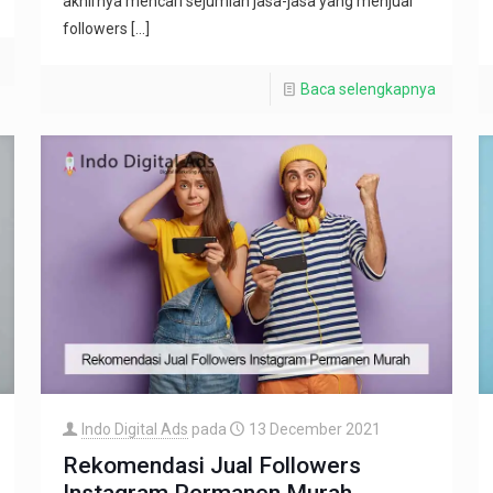
akhirnya mencari sejumlah jasa-jasa yang menjual
followers
[…]
Baca selengkapnya
Indo Digital Ads
pada
13 December 2021
Rekomendasi Jual Followers
Instagram Permanen Murah